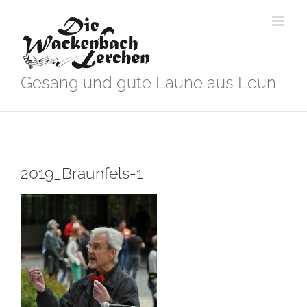
Zum
Inhalt
springen
Gesang und gute Laune aus Leun
2019_Braunfels-1