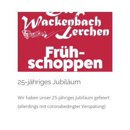
25-jähriges Jubiläum
Wir haben unser 25-jähriges Jubiläum gefeiert
(allerdings mit coronabedingter Verspätung)